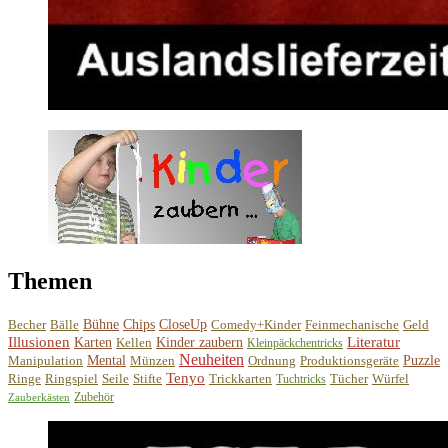
Themen
Becher
Bälle
Bühne
Chips
CloseUp
Comedy+Kinder
Feinmechanische
Geld
Illusionen
Literatur
Karten
Kellen
Kinder zaubern
Kleinpäckchentricks
Neuheiten
Manipulation
Mental
Münzen
Ordnung
Produktionsgeräte
Puzzle
Tenyo
Ringe
Ringspiel
Seile
Stifte
Trickkarten
Tücher
Würfel
Tuchtricks
Zubehör
Zauberkästen