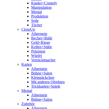
Kinder+Comedy
Manipulation
Mental
Produktion
Seile
Tücher
CloseUp
Allgemein
Becher+Bälle
Geld+Ringe
Kellen+Stäbe
Präzision
Würfel
Verrücktmacher
Karten
Allgemein
Bühne+Salon
Kleinpäckchen
Mit anderen Objekten
Trickkarten+Spiele
Mental
Allgemein
Bühne+Salon
Zubehör
Allgemein