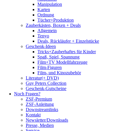
Manipulation
Karten
Ordnung
Tücher+Produktion
Zauberkästen, Boxen + Deals
Allgemein
Tenyo
Deals, Rückläufer + Einzelstücke
Geschenk-Ideen
Tricks+Zauberhaftes für Kinder
Spaß, Spiel, Spannung
Film+TV Modellfahrzeuge
Film-Figuren
Film- und Kinozubehör
Literatur(+ DVD)
Guy Peters Collection
Geschenk-Gutscheine
Noch Fragen?
ZSF-Premium
ZSF-Anleitung
Downstreamlinks
Kontakt
Newsletter/Downloads
Presse, Medien
Service