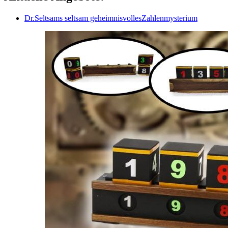
Dr.Seltsams seltsam geheimnisvollesZahlenmysterium