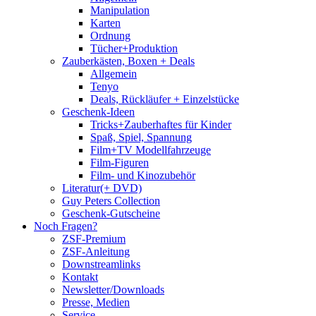
Manipulation
Karten
Ordnung
Tücher+Produktion
Zauberkästen, Boxen + Deals
Allgemein
Tenyo
Deals, Rückläufer + Einzelstücke
Geschenk-Ideen
Tricks+Zauberhaftes für Kinder
Spaß, Spiel, Spannung
Film+TV Modellfahrzeuge
Film-Figuren
Film- und Kinozubehör
Literatur(+ DVD)
Guy Peters Collection
Geschenk-Gutscheine
Noch Fragen?
ZSF-Premium
ZSF-Anleitung
Downstreamlinks
Kontakt
Newsletter/Downloads
Presse, Medien
Service