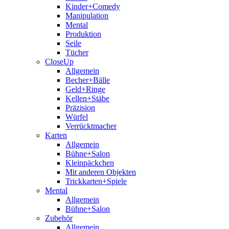
Kinder+Comedy
Manipulation
Mental
Produktion
Seile
Tücher
CloseUp
Allgemein
Becher+Bälle
Geld+Ringe
Kellen+Stäbe
Präzision
Würfel
Verrücktmacher
Karten
Allgemein
Bühne+Salon
Kleinpäckchen
Mit anderen Objekten
Trickkarten+Spiele
Mental
Allgemein
Bühne+Salon
Zubehör
Allgemein