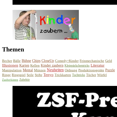
Themen
Becher
Bälle
Bühne
Chips
CloseUp
Comedy+Kinder
Feinmechanische
Geld
Illusionen
Literatur
Karten
Kellen
Kinder zaubern
Kleinpäckchentricks
Neuheiten
Manipulation
Mental
Münzen
Ordnung
Produktionsgeräte
Puzzle
Tenyo
Ringe
Ringspiel
Seile
Stifte
Trickkarten
Tücher
Würfel
Tuchtricks
Zubehör
Zauberkästen