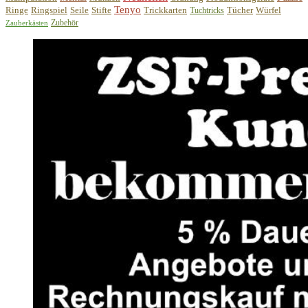
Tenyo
Ringe
Ringspiel
Seile
Stifte
Trickkarten
Tücher
Würfel
Tuchtricks
Zubehör
Zauberkästen