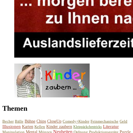
Themen
Becher
Bälle
Bühne
Chips
CloseUp
Comedy+Kinder
Feinmechanische
Geld
Illusionen
Literatur
Karten
Kellen
Kinder zaubern
Kleinpäckchentricks
Neuheiten
Manipulation
Mental
Münzen
Ordnung
Produktionsgeräte
Puzzle