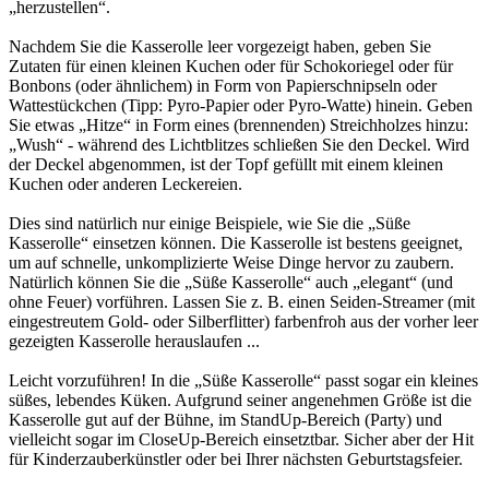
„herzustellen“.
Nachdem Sie die Kasserolle leer vorgezeigt haben, geben Sie
Zutaten für einen kleinen Kuchen oder für Schokoriegel oder für
Bonbons (oder ähnlichem) in Form von Papierschnipseln oder
Wattestückchen (Tipp: Pyro-Papier oder Pyro-Watte) hinein. Geben
Sie etwas „Hitze“ in Form eines (brennenden) Streichholzes hinzu:
„Wush“ - während des Lichtblitzes schließen Sie den Deckel. Wird
der Deckel abgenommen, ist der Topf gefüllt mit einem kleinen
Kuchen oder anderen Leckereien.
Dies sind natürlich nur einige Beispiele, wie Sie die „Süße
Kasserolle“ einsetzen können. Die Kasserolle ist bestens geeignet,
um auf schnelle, unkomplizierte Weise Dinge hervor zu zaubern.
Natürlich können Sie die „Süße Kasserolle“ auch „elegant“ (und
ohne Feuer) vorführen. Lassen Sie z. B. einen Seiden-Streamer (mit
eingestreutem Gold- oder Silberflitter) farbenfroh aus der vorher leer
gezeigten Kasserolle herauslaufen ...
Leicht vorzuführen! In die „Süße Kasserolle“ passt sogar ein kleines
süßes, lebendes Küken. Aufgrund seiner angenehmen Größe ist die
Kasserolle gut auf der Bühne, im StandUp-Bereich (Party) und
vielleicht sogar im CloseUp-Bereich einsetztbar. Sicher aber der Hit
für Kinderzauberkünstler oder bei Ihrer nächsten Geburtstagsfeier.