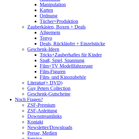
Manipulation
Karten
Ordnung
Tücher+Produktion
Zauberkästen, Boxen + Deals
Allgemein
Tenyo
Deals, Rückläufer + Einzelstücke
Geschenk-Ideen
Tricks+Zauberhaftes für Kinder
Spaß, Spiel, Spannung
Film+TV Modellfahrzeuge
Film-Figuren
Film- und Kinozubehör
Literatur(+ DVD)
Guy Peters Collection
Geschenk-Gutscheine
Noch Fragen?
ZSF-Premium
ZSF-Anleitung
Downstreamlinks
Kontakt
Newsletter/Downloads
Presse, Medien
Service