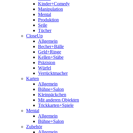
Kinder+Comedy
Manipulation
Mental
Produktion
Seile
Tücher
CloseUp
Allgemein
Becher+Bälle
Geld+Ringe
Kellen+Stäbe
Präzision
Würfel
Verrücktmacher
Karten
Allgemein
Bühne+Salon
Kleinpäckchen
Mit anderen Objekten
Trickkarten+Spiele
Mental
Allgemein
Bühne+Salon
Zubehör
Allgemein