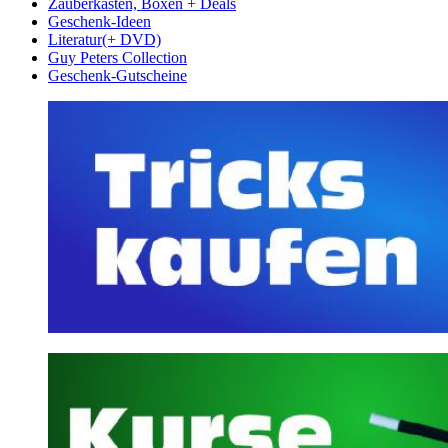
Zauberkästen, Boxen + Deals
Geschenk-Ideen
Literatur(+ DVD)
Guy Peters Collection
Geschenk-Gutscheine