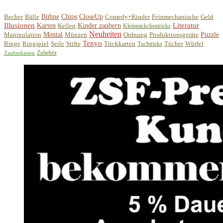
Becher
Bälle
Bühne
Chips
CloseUp
Comedy+Kinder
Feinmechanische
Geld
Illusionen
Literatur
Karten
Kellen
Kinder zaubern
Kleinpäckchentricks
Neuheiten
Manipulation
Mental
Münzen
Ordnung
Produktionsgeräte
Puzzle
Tenyo
Ringe
Ringspiel
Seile
Stifte
Trickkarten
Tücher
Würfel
Tuchtricks
Zubehör
Zauberkästen