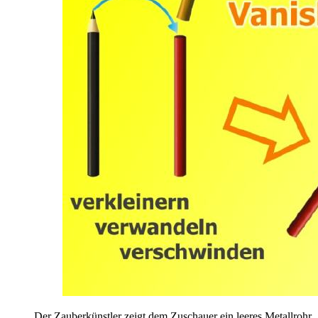
Der Zauberkünstler zeigt dem Zuschauer ein leeres Metallrohr