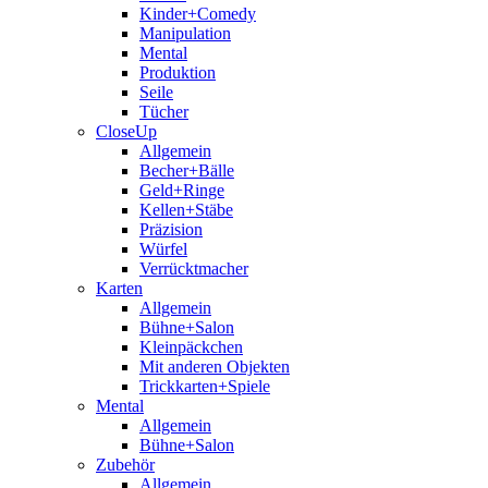
Kinder+Comedy
Manipulation
Mental
Produktion
Seile
Tücher
CloseUp
Allgemein
Becher+Bälle
Geld+Ringe
Kellen+Stäbe
Präzision
Würfel
Verrücktmacher
Karten
Allgemein
Bühne+Salon
Kleinpäckchen
Mit anderen Objekten
Trickkarten+Spiele
Mental
Allgemein
Bühne+Salon
Zubehör
Allgemein