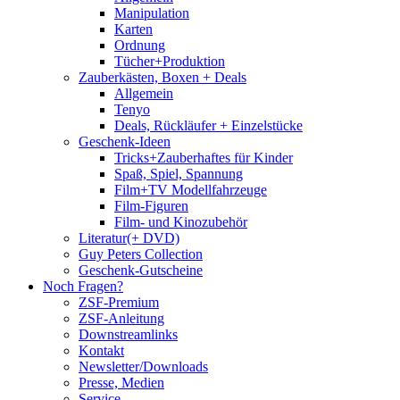
Manipulation
Karten
Ordnung
Tücher+Produktion
Zauberkästen, Boxen + Deals
Allgemein
Tenyo
Deals, Rückläufer + Einzelstücke
Geschenk-Ideen
Tricks+Zauberhaftes für Kinder
Spaß, Spiel, Spannung
Film+TV Modellfahrzeuge
Film-Figuren
Film- und Kinozubehör
Literatur(+ DVD)
Guy Peters Collection
Geschenk-Gutscheine
Noch Fragen?
ZSF-Premium
ZSF-Anleitung
Downstreamlinks
Kontakt
Newsletter/Downloads
Presse, Medien
Service