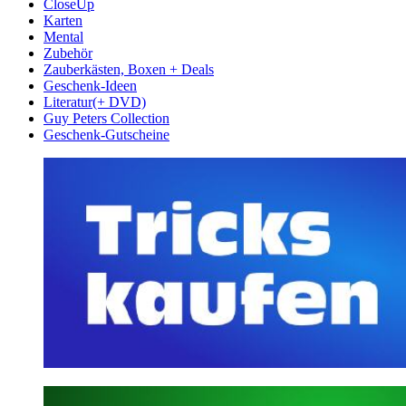
CloseUp
Karten
Mental
Zubehör
Zauberkästen, Boxen + Deals
Geschenk-Ideen
Literatur(+ DVD)
Guy Peters Collection
Geschenk-Gutscheine