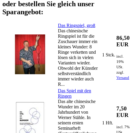
oder bestellen Sie gleich unser
Sparangebot:
Das Ringspiel, groß
Das chinesische
Ringspiel ist für die
86,50
Zuschauer immer ein
EUR
kleines Wunder: 8
Ringe verketten und
1 Stck.
incl.
lösen sich in vielen
19%
Varianten wieder.
USt.
Obwohl der Künstler
zzgl.
selbstverständlich
Versand
immer wieder auch
R...
Das Spiel mit den
Ringen
Das alte chinesische
Wunder im 20
7,50
Jahrhundert von
EUR
Werner Stähle. In
seinem ersten
1 Hft.
incl. 7%
Seminarheft
USt.